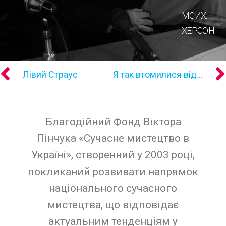
МСИХ.
ХЕРСОН
Лiвий Страус
Я так втомилися від всєї цієї E$#*?@
Благодійний Фонд Віктора
Пінчука «Сучасне мистецтво в
Україні», створенний у 2003 році,
покликаний розвивати напрямок
національного сучасного
мистецтва, що відповідає
актуальним тенденціям у