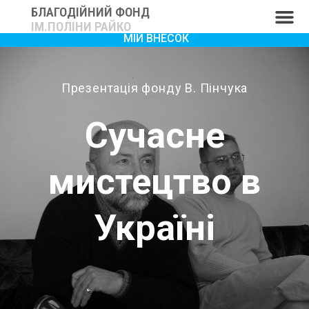
БЛАГОДІЙНИЙ ФОНД
ІМ.ПОЛІНИ РАЙКО
МІЙ ВНЕСОК
Презентація фонду В. Пінчука
Сучасне
мистецтво в
Україні