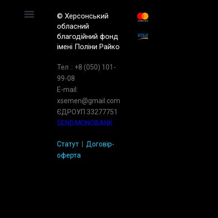
© Херсонський
обласний
благодiйний фонд
імені Поліни Райко
Тел .: +8 (050) 101-
99-08
E-mail:
xsemen@gmail.com
ЄДРОУП 33277751
SEND.MONOBANK
Статут
|
Договір-
оферта