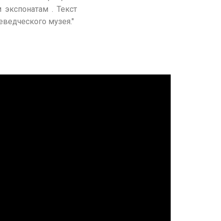
 экспонатам . Текст
еведческого музея."