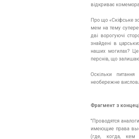
відкриває комеморат
Про що «Скіфське зо
мем на тему супере
дві ворогуючі сторо
знайдені в царських
наших могилах? Це 
перснів, що залишаю
Оскільки питання 
необережне висловл
Фрагмент з концеці
"Проводятся аналог
имеющие права выст
(где, когда, ке