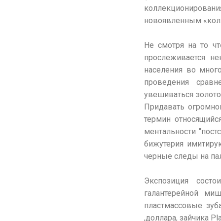
коллекционировани
новоявленным «кол
Не смотря на то ч
прослеживается не
населения во мног
проведения сравн
увешиваться золото
Придавать огромног
термин относящий
ментальности "постс
бижутерия имитиру
черные следы на па
Экспозиция состои
галантерейной м
пластмассовые зуб
,доллара, зайчика 