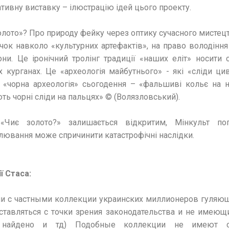
ивну виставку – ілюстрацію ідей цього проекту.
лото»? Про природу фейку через оптику сучасного мистецт
чок навколо «культурних артефактів», на право володінн
ни. Це іронічний тролінг традиції «наших еліт» носити 
 курганах. Це «археологія майбутнього» - які «сліди цив
«чорна археологія» сьогодення – «фальшиві кольє на на
ть чорні сліди на пальцях» © (Волязловський).
«Чиє золото?» залишається відкритим, Мінкульт по
ювання може спричинити катастрофічні наслідки.
ї Стаса:
ии с частными коллекции украинских миллионеров гуляю
авляться с точки зрения законодательства и не имеющи
м найдено и тд) Подобные коллекции не имеют 