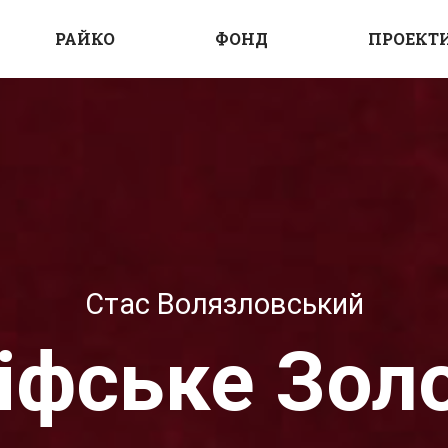
РАЙКО
ФОНД
ПРОЕКТ
Стас Волязловський
іфське Зол