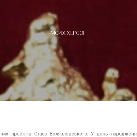
МСИХ. ХЕРСОН
аних проектів Стаса Волязловського. У день народже