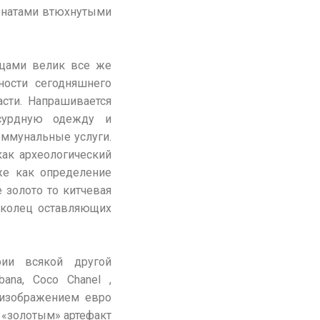
онатами втюхнутыми
нцами велик все же
ности сегодняшнего
сти. Напрашивается
бсурдную одежду и
оммунальные услуги.
ак археологический
же как определение
е золото то китчевая
 колец оставляющих
ии всякой другой
ana, Coco Chanel ,
 изображением евро
К «золотым» артефакт