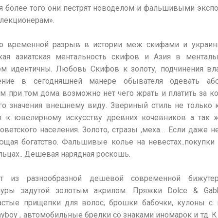
я более того они пестрят новоделом и фальшивыми эксп
лекционерам».
то временной разрыв в истории меж скифами и украи
кая азиатская ментальность скифов и Азия в менталь
ом идентичны. Любовь Скифов к золоту, подчинения вла
ение в сегодняшней манере обывателя одевать а
м при том дома возможно нет чего жрать и платить за к
о значения внешнему виду. Звериный стиль не только к
ся к ювелирному искусству древних кочевников а так 
оветского населения. Золото, стразы ,меха… Если даже н
ющая богатство. Фальшивые колье на невестах..покупки
льцах.. Дешевая нарядная роскошь.
т из разнообразной дешевой современной бижутер
ишуры задутой золотым акрилом. Пряжки Dolce & Gabb
астые прищепки для волос, брошки бабочки, кулоны с
Playboy , автомобильные брелки со знаками иномарок и тд. 