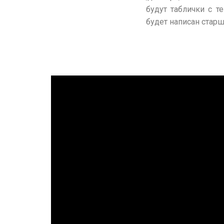
будут таблички с т
будет написан стар