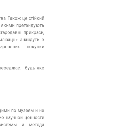
ва. Також це стійкий
я якими претендують
стародавні прикраси,
ілізації» знайдуть в
речених ... покупки
переджає: будь-яке
щими по музеям и не
е научной ценности
системы и метода