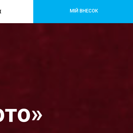
МІЙ ВНЕСОК
И
ото»