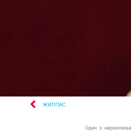
ЖИЛПАС
Один з нереалізов